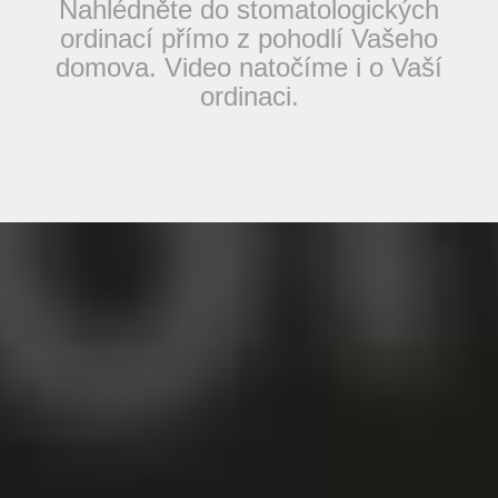
Nahlédněte do stomatologických
ordinací přímo z pohodlí Vašeho
domova. Video natočíme i o Vaší
ordinaci.