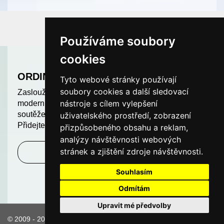
Používáme soubory
cookies
ORDINACE ROKU
Tyto webové stránky používají
soubory cookies a další sledovací
Zasloužíte si uznání. Odměňujeme nejlepší a
nástroje s cílem vylepšení
moderní ordinace v České republice. Další ročník
soutěže ORDINACE ROKU je v plném proudu.
uživatelského prostředí, zobrazení
Přidejte se k nám a soutěžte o hodnotné ceny!
přizpůsobeného obsahu a reklam,
analýzy návštěvnosti webových
stránek a zjištění zdroje návštěvnosti.
Zjistit více
Souhlasím
Odmítám
Upravit mé předvolby
© 2009 - 2026 Provozuje MICROSITE CZ s.r.o.