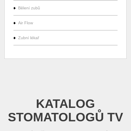
Bělení zubů
Air Flow
Zubní lékař
KATALOG
STOMATOLOGŮ TV