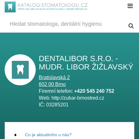
DENTALIBOR S.R.O. -
MUDR. LIBOR ŽIŽLAVSKÝ
Bratislavská 2
602 00
Brno
Firemní telefon:
+420 545 240 752
Web:
http://zubar-brnostred.cz
IČ:
03285201
Co je aktuálního u nás?